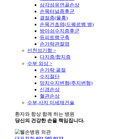
삼각섬유연골손상
손목터널증후군
결절종(물혹)
손목건초염(드꿰르뱅 병)
방아쇠수지증후군
듀피트랭구축
손가락관절염
선천성기형
>
다지증/합지증
수부 외상
>
손가락 골절
수지절단
망치수지변형(추지변형)
신경손상
혈관손상
수부,사지 미세재건술
환자와 항상 함께 하는 병원
당신의 건강한 손을 책임집니다.
대표전화
031.505.0123