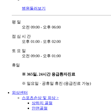
병원둘러보기
평
일
오전 09:00 - 오후 06:00
점
심
시
간
오후 01:00 - 오후 02:00
토
요
일
오전 09:00 - 오후 01:00
휴일
※ 365일, 24시간 응급환자진료
※ 일요일 · 공휴일 휴진 (응급진료 가능)
외상센터
스포츠손상 및 외상
>
상하지 골절
안면골절