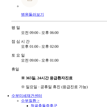
병원둘러보기
평
일
오전 09:00 - 오후 06:00
점
심
시
간
오후 01:00 - 오후 02:00
토
요
일
오전 09:00 - 오후 01:00
휴일
※ 365일, 24시간 응급환자진료
※ 일요일 · 공휴일 휴진 (응급진료 가능)
수부미세재건센터
수부질환
>
척골충돌증후군